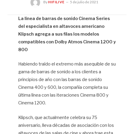
By
HIFILIVE
5 de julio de 2021
La línea de barras de sonido Cinema Series
del especialista en altavoces americano
Hif
Klipsch agrega a sus filas los modelos
compatibles con Dolby Atmos Cinema 1200 y
800
Habiendo traído el extremo más asequible de su
gama de barras de sonido a los clientes a
principios de año con las barras de sonido
Cinema 400 y 600, la compañía completa su
última línea con las iteraciones Cinema 800 y
Cinema 1200.
Klipsch, que actualmente celebra su 75
aniversario, lleva décadas de asociación con los
altavoces de las salas de cine y ahora trae esta