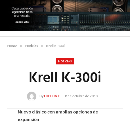
Home
»
Noticias
»
Krell K-300i
NOTICIAS
Krell K-300i
By
HIFILIVE
8 de octubre de 2018
Nuevo clásico con amplias opciones de
expansión
Hif