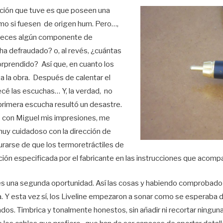
sación que tuve es que poseen una
mo si fuesen de origen hum. Pero…,
veces algún componente de
ha defraudado? o, al revés, ¿cuántas
orprendido? Así que, en cuanto los
 la obra. Después de calentar el
cé las escuchas… Y, la verdad, no
primera escucha resultó un desastre.
con Miguel mis impresiones, me
muy cuidadoso con la dirección de
rarse de que los termoretráctiles de
ación especificada por el fabricante en las instrucciones que acompa
es una segunda oportunidad. Así las cosas y habiendo comprobado
 Y esta vez sí, los Liveline empezaron a sonar como se esperaba d
ados. Timbrica y tonalmente honestos, sin añadir ni recortar ningun