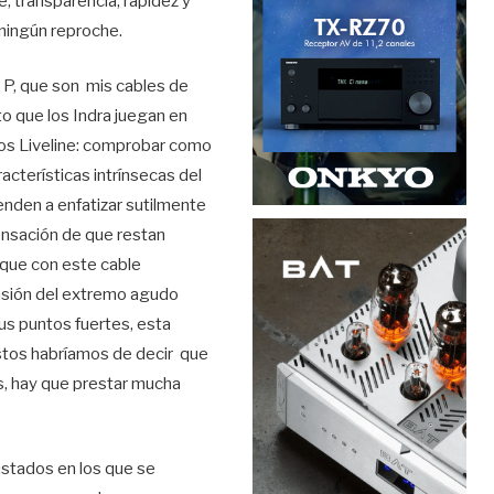
e, transparencia, rapidez y
 ningún reproche.
v P, que son mis cables de
o que los Indra juegan en
 los Liveline: comprobar como
cterísticas intrínsecas del
ienden a enfatizar sutilmente
ensación de que restan
 que con este cable
ensión del extremo agudo
sus puntos fuertes, esta
ustos habríamos de decir que
as, hay que prestar mucha
ustados en los que se