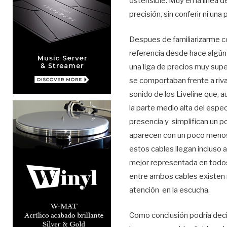
ostensible. Muy en la línea d
precisión, sin conferir ni un
Despues de familiarizarme co
referencia desde hace algún
una liga de precios muy supe
se comportaban frente a riva
sonido de los Liveline que, a
la parte medio alta del esp
presencia y simplifican un p
aparecen con un poco menos 
estos cables llegan incluso a
mejor representada en todos 
entre ambos cables existen m
atención en la escucha.
Como conclusión podría deci