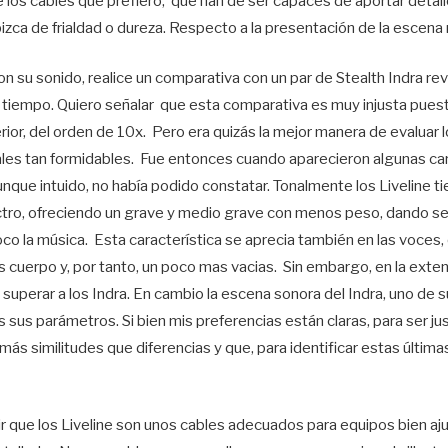
e los cables que prefiero, que han de ser capaces de aportar detall
a pizca de frialdad o dureza. Respecto a la presentación de la escena
n su sonido, realice un comparativa con un par de Stealth Indra re
 tiempo. Quiero señalar que esta comparativa es muy injusta puest
rior, del orden de 10x. Pero era quizás la mejor manera de evaluar
les tan formidables. Fue entonces cuando aparecieron algunas cara
unque intuido, no había podido constatar. Tonalmente los Liveline t
ectro, ofreciendo un grave y medio grave con menos peso, dando s
oco la música. Esta característica se aprecia también en las voces,
cuerpo y, por tanto, un poco mas vacias. Sin embargo, en la ext
 superar a los Indra. En cambio la escena sonora del Indra, uno de 
sus parámetros. Si bien mis preferencias están claras, para ser j
ás similitudes que diferencias y que, para identificar estas últim
r que los Liveline son unos cables adecuados para equipos bien aj