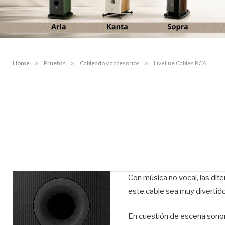
Home
»
Pruebas
»
Cableado y accesorios
»
Liveline Cables RCA
Con música no vocal, las dif
este cable sea muy divertid
En cuestión de escena sonora