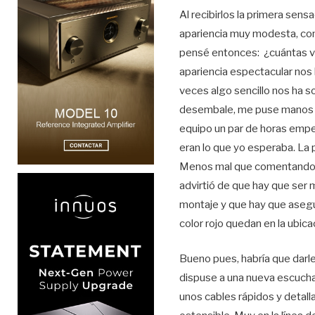
Al recibirlos la primera sen
apariencia muy modesta, co
pensé entonces: ¿cuántas 
apariencia espectacular nos 
veces algo sencillo nos ha s
desembale, me puse manos a
equipo un par de horas empe
eran lo que yo esperaba. La 
Menos mal que comentando 
advirtió de que hay que ser 
montaje y que hay que asegu
color rojo quedan en la ubic
Bueno pues, habría que darl
dispuse a una nueva escucha.
unos cables rápidos y detall