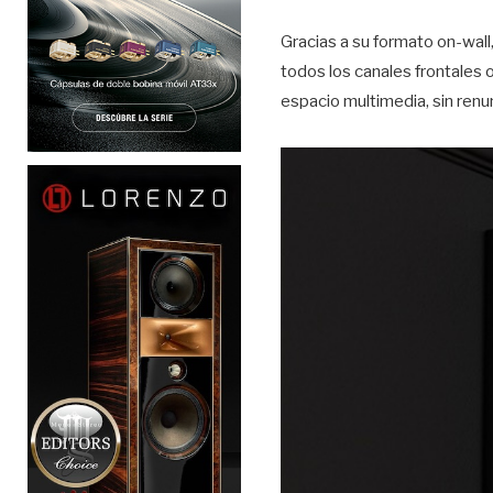
Gracias a su formato on-wall,
todos los canales frontales 
espacio multimedia, sin renun