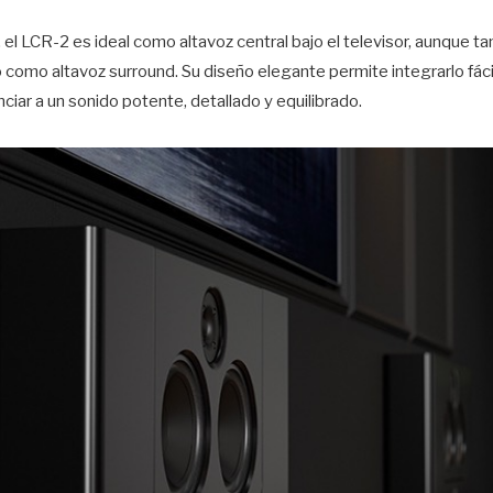
 el LCR-2 es ideal como altavoz central bajo el televisor, aunque t
o como altavoz surround. Su diseño elegante permite integrarlo fác
ciar a un sonido potente, detallado y equilibrado.