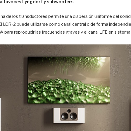
 altavoces Lyngdorf y subwoofers
na de los transductores permite una dispersión uniforme del sonido
 El LCR-2 puede utilizarse como canal central o de forma independ
para reproducir las frecuencias graves y el canal LFE en sistemas