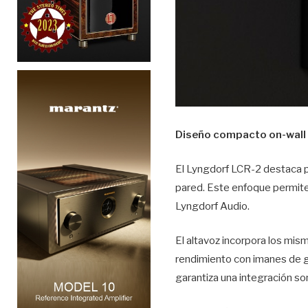
Diseño compacto on-wall c
El Lyngdorf LCR-2 destaca p
pared. Este enfoque permite 
Lyngdorf Audio.
El altavoz incorpora los mi
rendimiento con imanes de gr
garantiza una integración so