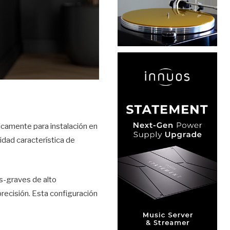
icamente para instalación en
idad característica de
s-graves de alto
recisión. Esta configuración