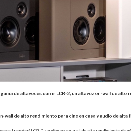
gama de altavoces con el LCR-2, un altavoz on-wall de alto 
-wall de alto rendimiento para cine en casa y audio de alta f
nuevo Lyngdorf LCR-2, un altavoz on-wall de alto rendimiento dise