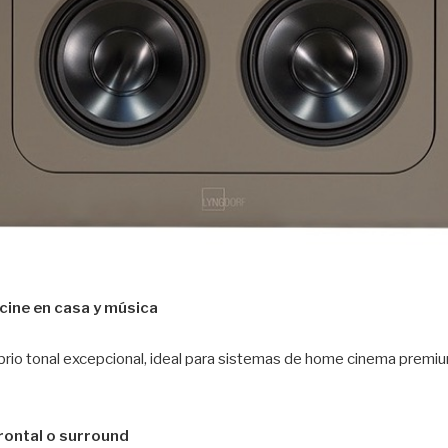
cine en casa y música
ibrio tonal excepcional, ideal para sistemas de home cinema premi
rontal o surround