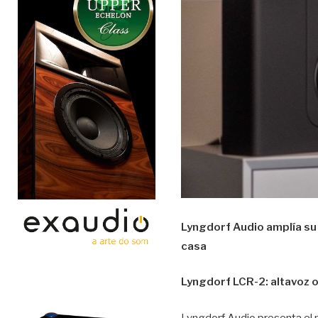
Lyngdorf Audio amplía su 
casa
Lyngdorf LCR-2: altavoz on
Lyngdorf Audio presenta el 