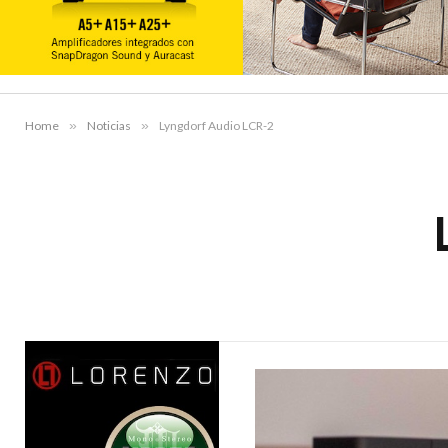
Home
»
Noticias
»
Lyngdorf Audio LCR-2