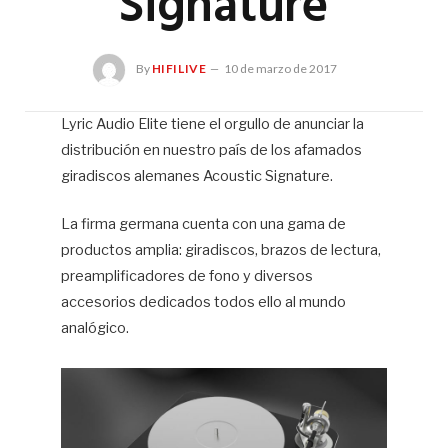
Signature
By
HIFILIVE
10 de marzo de 2017
Lyric Audio Elite tiene el orgullo de anunciar la
distribución en nuestro país de los afamados
Hif
giradiscos alemanes Acoustic Signature.
La firma germana cuenta con una gama de
productos amplia: giradiscos, brazos de lectura,
preamplificadores de fono y diversos
accesorios dedicados todos ello al mundo
analógico.