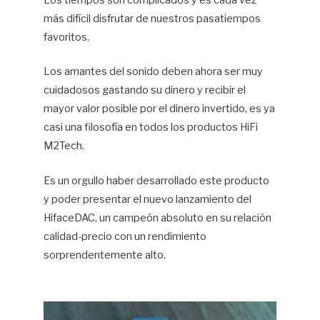
Los tiempos son complicados y es cada vez
más difícil disfrutar de nuestros pasatiempos
Hif
favoritos.
Los amantes del sonido deben ahora ser muy
cuidadosos gastando su dinero y recibir el
mayor valor posible por el dinero invertido, es ya
casi una filosofía en todos los productos HiFi
M2Tech.
Es un orgullo haber desarrollado este producto
y poder presentar el nuevo lanzamiento del
HifaceDAC, un campeón absoluto en su relación
calidad-precio con un rendimiento
sorprendentemente alto.