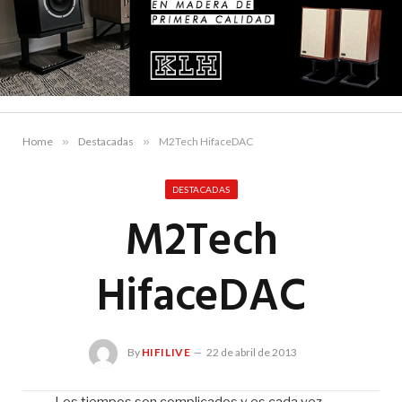
Home
»
Destacadas
»
M2Tech HifaceDAC
DESTACADAS
M2Tech
HifaceDAC
By
HIFILIVE
22 de abril de 2013