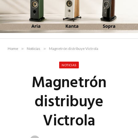
Home
»
Noticias
»
Magnetrón distribuye Victrola
NOTICIAS
Magnetrón
distribuye
Victrola