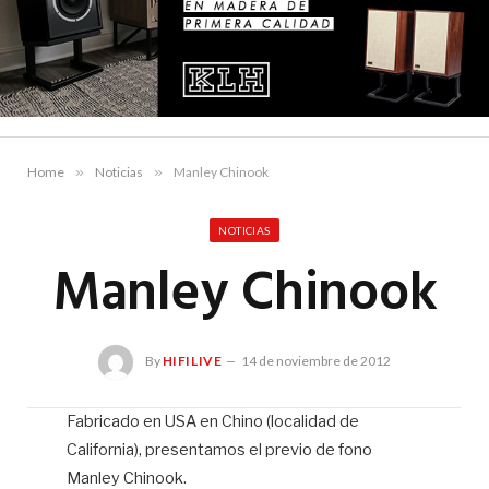
Home
»
Noticias
»
Manley Chinook
NOTICIAS
Manley Chinook
By
HIFILIVE
14 de noviembre de 2012
Fabricado en USA en Chino (localidad de
California), presentamos el previo de fono
Hif
Manley Chinook.