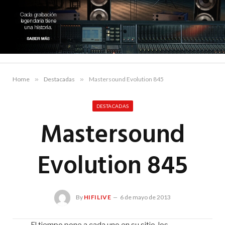
Home
»
Destacadas
»
Mastersound Evolution 845
DESTACADAS
Mastersound
Evolution 845
By
HIFILIVE
6 de mayo de 2013