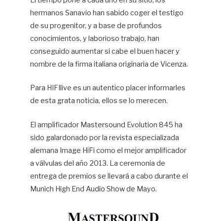
El tiempo pone a cada uno en su sitio, los
hermanos Sanavio han sabido coger el testigo
Hif
de su progenitor, y a base de profundos
conocimientos, y laborioso trabajo, han
conseguido aumentar si cabe el buen hacer y
nombre de la firma italiana originaria de Vicenza.
Para HIFIlive es un autentico placer informarles
de esta grata noticia, ellos se lo merecen.
El amplificador Mastersound Evolution 845 ha
sido galardonado por la revista especializada
alemana Image HiFi como el mejor amplificador
a válvulas del año 2013. La ceremonia de
entrega de premios se llevará a cabo durante el
Munich High End Audio Show de Mayo.