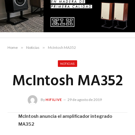
Home
»
Noticias
»
McIntosh MA352
NOTICIAS
McIntosh MA352
By
HIFILIVE
29 de agosto de 2019
McIntosh anuncia el amplificador integrado
MA352
Hif