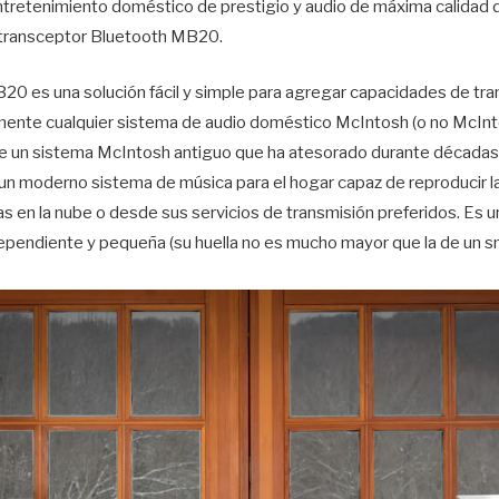
entretenimiento doméstico de prestigio y audio de máxima calidad 
l transceptor Bluetooth MB20.
20 es una solución fácil y simple para agregar capacidades de tr
mente cualquier sistema de audio doméstico McIntosh (o no McInt
 un sistema McIntosh antiguo que ha atesorado durante décadas, 
 un moderno sistema de música para el hogar capaz de reproducir l
as en la nube o desde sus servicios de transmisión preferidos. Es u
ependiente y pequeña (su huella no es mucho mayor que la de un s