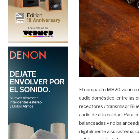
El compacto MB20 viene con 
audio doméstico, entre las q
receptores / transmisor Blu
audio de alta calidad. Para 
balanceadas y no balanceada
digitalmente a su sistema, c