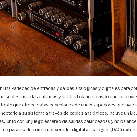
una variedad de entradas y salidas analógicas y digitales para co
ue se destacan las entradas y salidas balanceadas, lo que lo convie
etooth que ofrece estas conexiones de audio superiores que ayuda
conectarlo a su sistema a través de cables analógicos, incluye un j
s, junto con un juego estéreo de salidas balanceadas y no balance
omo para usarlo con un convertidor digital a analógico (DAC) extern