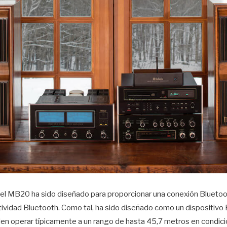
 el MB20 ha sido diseñado para proporcionar una conexión Bluetoo
ividad Bluetooth. Como tal, ha sido diseñado como un dispositivo 
den operar típicamente a un rango de hasta 45,7 metros en condici