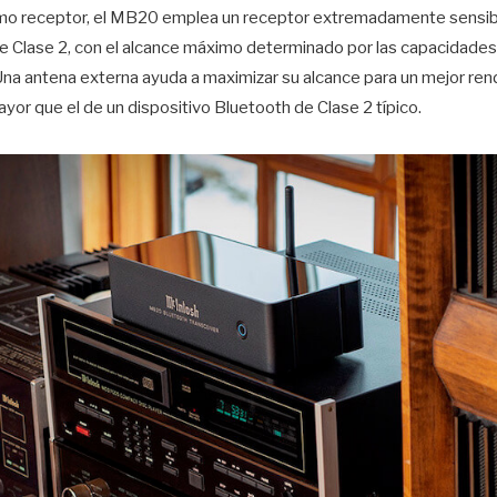
omo receptor, el MB20 emplea un receptor extremadamente sensibl
de Clase 2, con el alcance máximo determinado por las capacidade
a antena externa ayuda a maximizar su alcance para un mejor ren
yor que el de un dispositivo Bluetooth de Clase 2 típico.