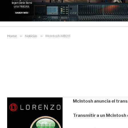
Home
»
Noticias
»
McIntosh MB20
McIntosh anuncia el tra
Transmitir a un McIntosh