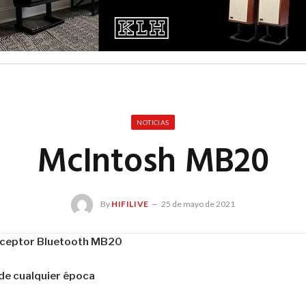
NOTICIAS
McIntosh MB20
By
HIFILIVE
25 de mayo de 2021
nsceptor Bluetooth MB20
 de cualquier época