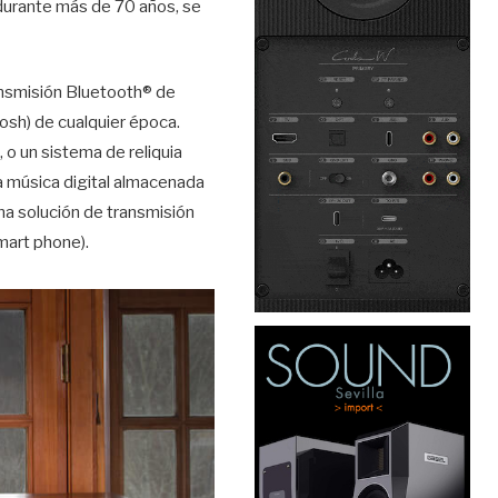
durante más de 70 años, se
ansmisión Bluetooth® de
osh) de cualquier época.
o un sistema de reliquia
a música digital almacenada
na solución de transmisión
mart phone).