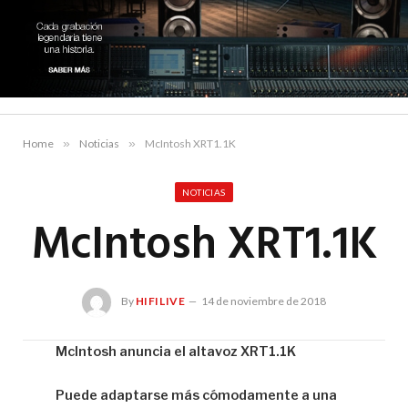
Home
»
Noticias
»
McIntosh XRT1.1K
NOTICIAS
McIntosh XRT1.1K
By
HIFILIVE
14 de noviembre de 2018
McIntosh anuncia el altavoz XRT1.1K
Hif
Puede adaptarse más cómodamente a una