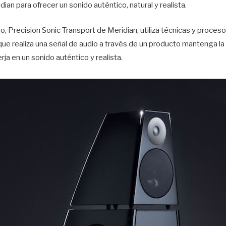
ian para ofrecer un sonido auténtico, natural y realista.
, Precision Sonic Transport de Meridian, utiliza técnicas y proce
 que realiza una señal de audio a través de un producto mantenga l
a en un sonido auténtico y realista.