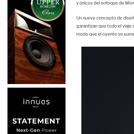
y únicos del enfoque de Merid
Un nuevo concepto de diseño
garantizan que todo el viaje
modo que el oyente se sumerj