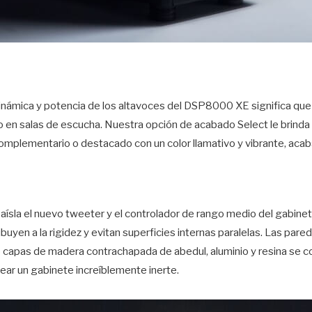
 dinámica y potencia de los altavoces del DSP8000 XE significa qu
o en salas de escucha. Nuestra opción de acabado Select le brinda 
mplementario o destacado con un color llamativo y vibrante, acaba
aísla el nuevo tweeter y el controlador de rango medio del gabinete
buyen a la rigidez y evitan superficies internas paralelas. Las par
e capas de madera contrachapada de abedul, aluminio y resina se 
rear un gabinete increíblemente inerte.