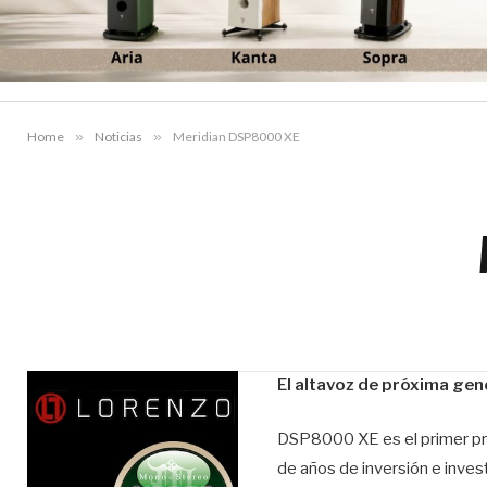
Home
»
Noticias
»
Meridian DSP8000 XE
El altavoz de próxima ge
DSP8000 XE es el primer pro
de años de inversión e inves