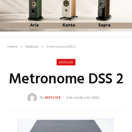
Home
»
Noticias
»
Metronome DSS 2
NOTICIAS
Metronome DSS 2
By
HIFILIVE
5 de octubre de 2022
Hif