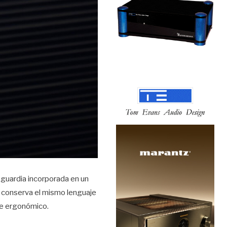
guardia incorporada en un
C conserva el mismo lenguaje
ue ergonómico.