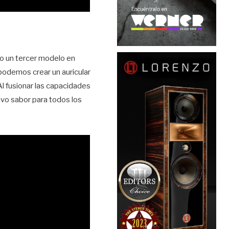
do un tercer modelo en
podemos crear un auricular
l fusionar las capacidades
evo sabor para todos los