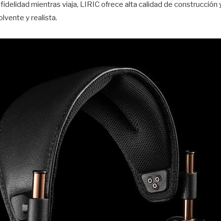
fidelidad mientras viaja, LIRIC ofrece alta calidad de construcció
lvente y realista.