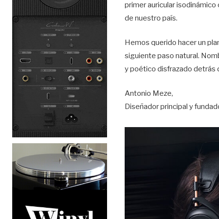
primer auricular isodinámico 
de nuestro país.
Hemos querido hacer un plana
siguiente paso natural. Nombr
y poético disfrazado detrás d
Antonio Meze,
Diseñador principal y funda