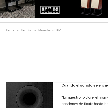
Home
»
Noticias
»
Meze Audio LIRIC
Cuando el sonido se encue
“En nuestro folclore, el lir
canciones de flauta hasta la