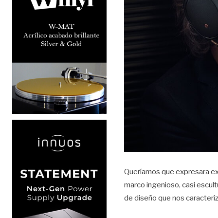
Queríamos que expresara ex
marco ingenioso, casi escult
de diseño que nos caracteri