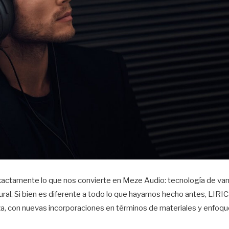
actamente lo que nos convierte en Meze Audio: tecnología de van
ural. Si bien es diferente a todo lo que hayamos hecho antes, LIRI
za, con nuevas incorporaciones en términos de materiales y enfoq