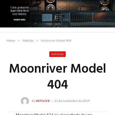
Home
»
Noticias
»
Moonriver Model 404
NOTICIAS
Moonriver Model
404
By
HIFILIVE
21 de noviembre de 2019