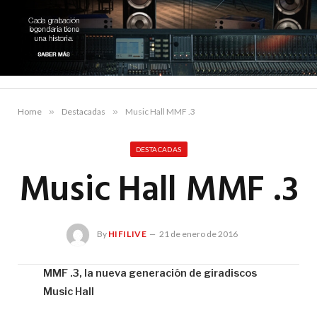
Home
»
Destacadas
»
Music Hall MMF .3
DESTACADAS
Music Hall MMF .3
By
HIFILIVE
21 de enero de 2016
MMF .3, la nueva generación de giradiscos
Music Hall
Hif