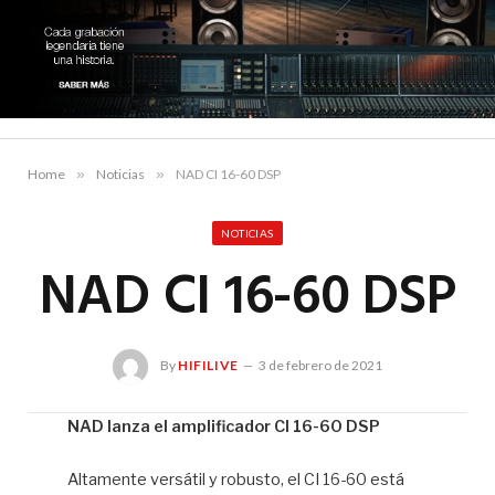
Home
»
Noticias
»
NAD CI 16-60 DSP
NOTICIAS
NAD CI 16-60 DSP
By
HIFILIVE
3 de febrero de 2021
NAD lanza el amplificador CI 16-60 DSP
Hif
Altamente versátil y robusto, el CI 16-60 está