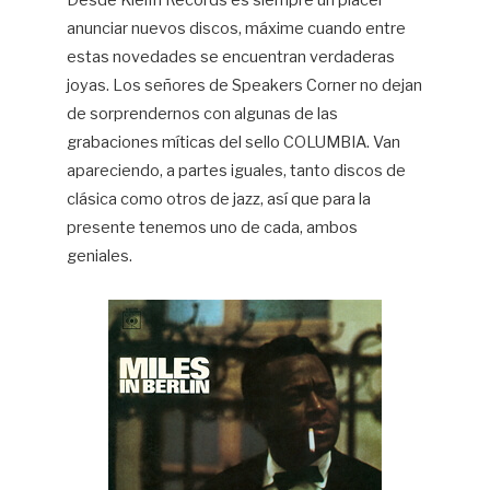
Desde Kleifri Records es siempre un placer
anunciar nuevos discos, máxime cuando entre
Hif
estas novedades se encuentran verdaderas
joyas. Los señores de Speakers Corner no dejan
de sorprendernos con algunas de las
grabaciones míticas del sello COLUMBIA. Van
apareciendo, a partes iguales, tanto discos de
clásica como otros de jazz, así que para la
presente tenemos uno de cada, ambos
geniales.