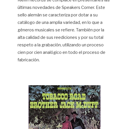
Kleifri Records se complace en presentarles las
últimas novedades de Speakers Corner. Este
Hif
sello alemán se caracteriza por dotar a su
catálogo de una amplia variedad, en lo que a
géneros musicales se refiere. También por la
alta calidad de sus reediciones y por su total
respeto a la grabación, utilizando un proceso
cien por cien analógico en todo el proceso de
fabricación.