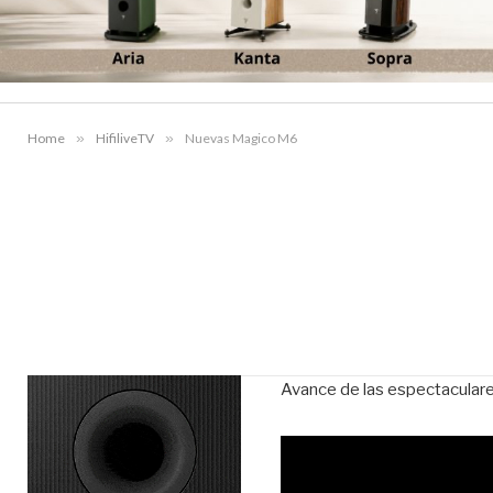
Home
»
HifiliveTV
»
Nuevas Magico M6
Avance de las espectaculare