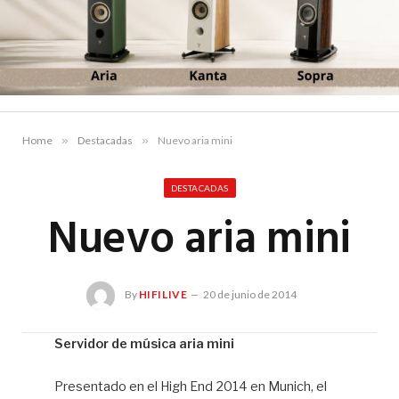
Home
»
Destacadas
»
Nuevo aria mini
DESTACADAS
Nuevo aria mini
By
HIFILIVE
20 de junio de 2014
Servidor de música aria mini
Hif
Presentado en el High End 2014 en Munich, el