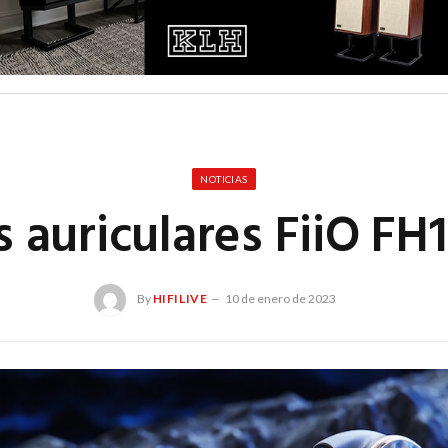
NOTICIAS
 auriculares FiiO FH1
By
HIFILIVE
10 de enero de 2023