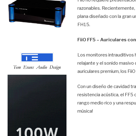
razonables. Recientemente, 
plana diseñado con la gran u
FH15.
FiiO FF5 – Auriculares co
Los monitores intrauditivos
relajante y el sonido masivo
auriculares premium, los Fii
Con un diseño de cavidad tr
resistencia acústica, el FF5
rango medio rico y una resp
música!