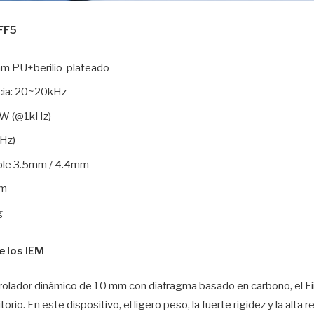
 FF5
mm PU+berilio-plateado
cia: 20~20kHz
mW (@1kHz)
Hz)
able 3.5mm / 4.4mm
2m
g
e los IEM
rolador dinámico de 10 mm con diafragma basado en carbono, el F
rio. En este dispositivo, el ligero peso, la fuerte rigidez y la alta r