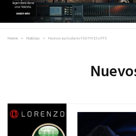
Home
»
Noticias
»
Nuevos auriculares FiiO FH15 y FF5
Nuevos