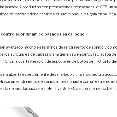
ha lanzado 2 productos con prestaciones destacadas: el FF5, un n
nidad de controlador dinámico y el nuevo buque insignia en su línea
n controlador dinámico basados ​​en carbono
 han avanzado mucho en términos de rendimiento de sonido y com
 de los auriculares de cabeza plana tienen su encanto. FiiO acaba de
O FF5. Es la cuarta iteración de auriculares de botón de FiiO justo 
asera abierta especialmente desarrollado y una arquitectura acúst
 ofrece un rendimiento de sonido impresionante con un extremo infe
uesta de agudos suave e inofensiva. ¡El FF5 se complementa bien 