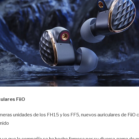
ulares FiiO
meras unidades de los FH15 y los FF5, nuevos auriculares de FiiO c
onido
ón ya que la compañía se ha hecho famosa por su diversa gama de p