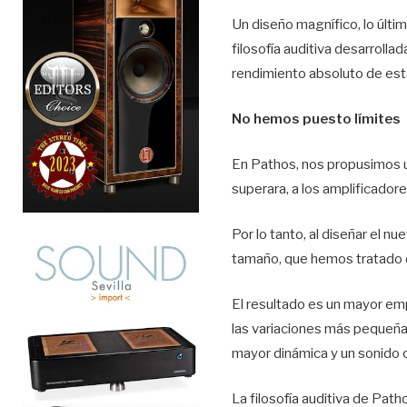
Un diseño magnífico, lo últi
filosofía auditiva desarroll
rendimiento absoluto de est
No hemos puesto límites
En Pathos, nos propusimos un
superara, a los amplificador
Por lo tanto, al diseñar el n
tamaño, que hemos tratado d
El resultado es un mayor emp
las variaciones más pequeñ
mayor dinámica y un sonido 
La filosofía auditiva de Pat