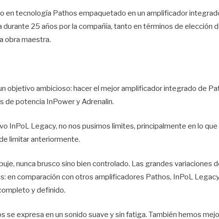
mo en tecnología Pathos empaquetado en un amplificador integrado,
ada durante 25 años por la compañía, tanto en términos de elecció
a obra maestra.
 objetivo ambicioso: hacer el mejor amplificador integrado de Path
es de potencia InPower y Adrenalin.
uevo InPoL Legacy, no nos pusimos límites, principalmente en lo que
e limitar anteriormente.
uje, nunca brusco sino bien controlado. Las grandes variaciones d
as: en comparación con otros amplificadores Pathos, InPoL Legac
completo y definido.
hos se expresa en un sonido suave y sin fatiga. También hemos mej