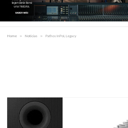
Home
»
Noticias
»
Pathos InPoL Legacy