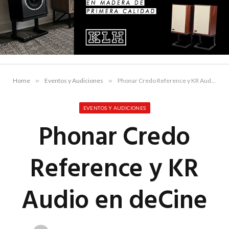
Home
»
Eventos y Audiciones
»
Phonar Credo Reference y KR Audio en deCine
EVENTOS Y AUDICIONES
Phonar Credo
Reference y KR
Audio en deCine