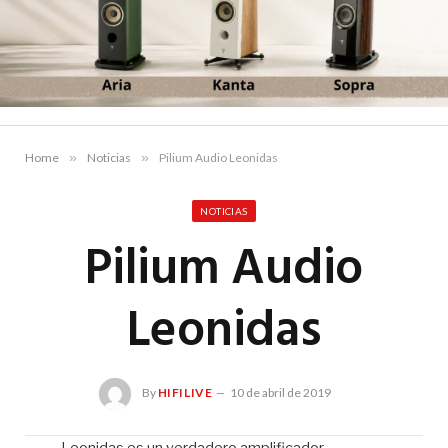
Home
»
Noticias
»
Pilium Audio Leonidas
NOTICIAS
Pilium Audio
Leonidas
By
HIFILIVE
10 de abril de 2019