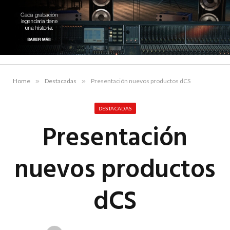
Home
»
Destacadas
»
Presentación nuevos productos dCS
DESTACADAS
Presentación
nuevos productos
dCS