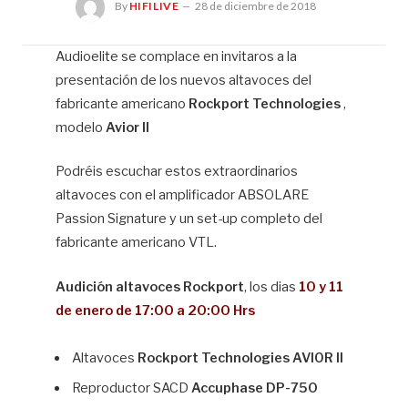
By
HIFILIVE
28 de diciembre de 2018
Audioelite se complace en invitaros a la
presentación de los nuevos altavoces del
Hif
fabricante americano
Rockport Technologies
,
modelo
Avior II
Podréis escuchar estos extraordinarios
altavoces con el amplificador ABSOLARE
Passion Signature y un set-up completo del
fabricante americano VTL.
Audición altavoces Rockport
, los dias
10 y 11
de enero de 17:00 a 20:00 Hrs
Altavoces
Rockport Technologies AVIOR II
Reproductor SACD
Accuphase DP-750