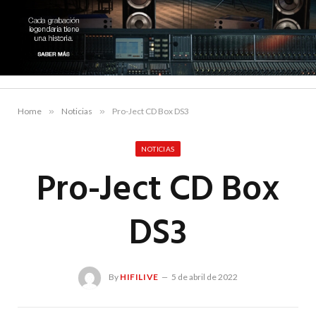
Home
»
Noticias
»
Pro-Ject CD Box DS3
NOTICIAS
Pro-Ject CD Box
DS3
By
HIFILIVE
5 de abril de 2022