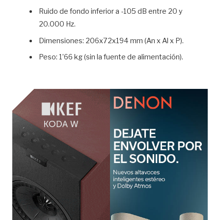
Ruido de fondo inferior a -105 dB entre 20 y
20.000 Hz.
Dimensiones: 206x72x194 mm (An x Al x P).
Peso: 1’66 kg (sin la fuente de alimentación).