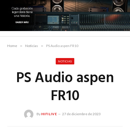
Home
»
Noticias
»
PS Audio aspen FR10
NOTICIAS
PS Audio aspen
FR10
By
HIFILIVE
27 de diciembre de 2023