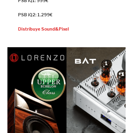
PSB iQ1: 999€
PSB iQ2: 1.299€
Distribuye Sound&Pixel