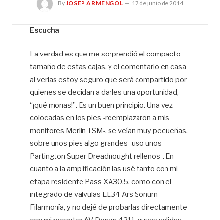
By
JOSEP ARMENGOL
17 de junio de 2014
Escucha
Jo
La verdad es que me sorprendió el compacto
Ar
tamaño de estas cajas, y el comentario en casa
al verlas estoy seguro que será compartido por
quienes se decidan a darles una oportunidad,
“¡qué monas!”. Es un buen principio. Una vez
colocadas en los pies -reemplazaron a mis
monitores Merlin TSM-, se veían muy pequeñas,
sobre unos pies algo grandes -uso unos
Partington Super Dreadnought rellenos-. En
cuanto a la amplificación las usé tanto con mi
etapa residente Pass XA30.5, como con el
integrado de válvulas EL34 Ars Sonum
Filarmonía, y no dejé de probarlas directamente