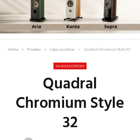
Home
»
Pruebas
»
Cajas acústicas
»
Quadral Chromium Style 32
CAJAS ACÚSTICAS
Quadral
Chromium Style
32