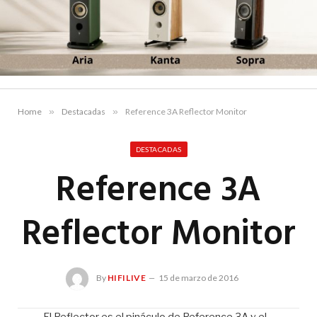
Home
»
Destacadas
»
Reference 3A Reflector Monitor
DESTACADAS
Reference 3A
Reflector Monitor
By
HIFILIVE
15 de marzo de 2016