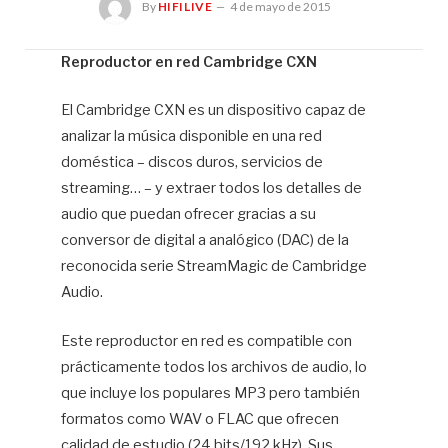
By
HIFILIVE
4 de mayo de 2015
Reproductor en red Cambridge CXN
Hif
El Cambridge CXN es un dispositivo capaz de
analizar la música disponible en una red
doméstica – discos duros, servicios de
streaming… – y extraer todos los detalles de
audio que puedan ofrecer gracias a su
conversor de digital a analógico (DAC) de la
reconocida serie StreamMagic de Cambridge
Audio.
Este reproductor en red es compatible con
prácticamente todos los archivos de audio, lo
que incluye los populares MP3 pero también
formatos como WAV o FLAC que ofrecen
calidad de estudio (24 bits/192 kHz). Sus