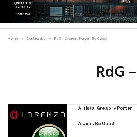
Home
»
Destacadas
»
RdG – Gregory Porter “Be Good»
RdG –
Artista: Gregory Porter
Álbum: Be Good