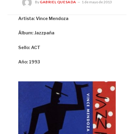
By
GABRIEL QUESADA
1 de mayo de 2013
Artista: Vince Mendoza
Gab
Álbum: Jazzpaña
Qu
Sello: ACT
Año: 1993