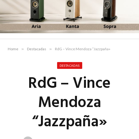
Home
»
Destacadas
»
RdG – Vince Mendoza “Jazzpaña»
DESTACADAS
RdG – Vince
Mendoza
“Jazzpaña»