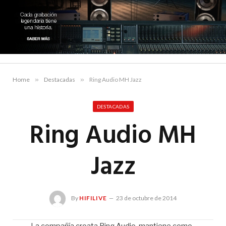
Home
»
Destacadas
»
Ring Audio MH Jazz
DESTACADAS
Ring Audio MH
Jazz
By
HIFILIVE
23 de octubre de 2014