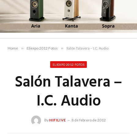
Home
»
Eliexpo 2012 Fotos
»
Salón Talavera – I.C. Audio
ELIEXPO 2012 FOTOS
Salón Talavera –
I.C. Audio
By
HIFILIVE
8 de febrero de 2012