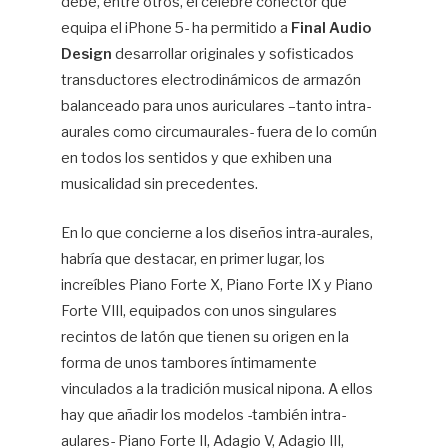
debe, entre otros, el célebre conector que
equipa el iPhone 5- ha permitido a
Final Audio
Design
desarrollar originales y sofisticados
transductores electrodinámicos de armazón
balanceado para unos auriculares –tanto intra-
aurales como circumaurales- fuera de lo común
en todos los sentidos y que exhiben una
musicalidad sin precedentes.
En lo que concierne a los diseños intra-aurales,
habría que destacar, en primer lugar, los
increíbles Piano Forte X, Piano Forte IX y Piano
Forte VIII, equipados con unos singulares
recintos de latón que tienen su origen en la
forma de unos tambores íntimamente
vinculados a la tradición musical nipona. A ellos
hay que añadir los modelos -también intra-
aulares- Piano Forte II, Adagio V, Adagio III,