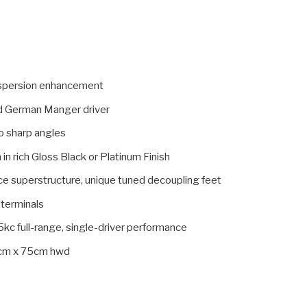
dispersion enhancement
 German Manger driver
no sharp angles
 in rich Gloss Black or Platinum Finish
ce superstructure, unique tuned decoupling feet
 terminals
 full-range, single-driver performance
cm x 75cm hwd