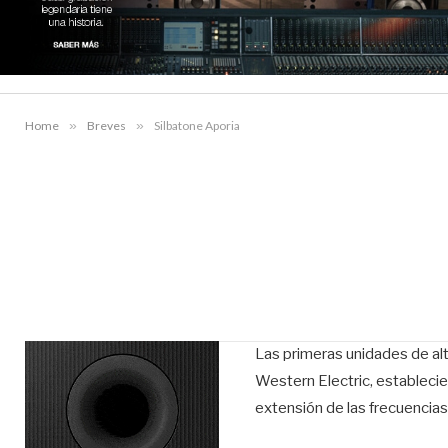
Home
»
Breves
»
Silbatone Aporia
Las primeras unidades de al
Western Electric, estableci
extensión de las frecuencia