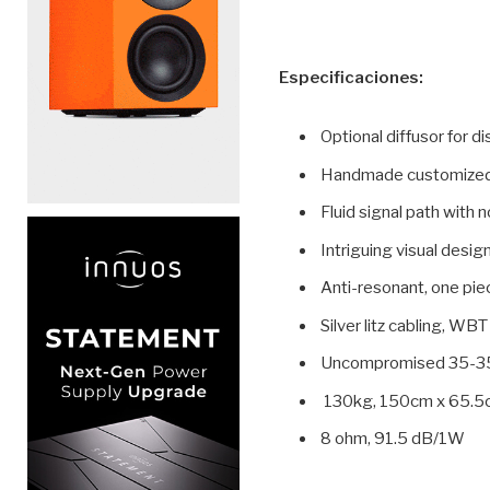
Especificaciones:
Optional diffusor for 
Handmade customized
Fluid signal path with 
Intriguing visual design
Anti-resonant, one pie
Silver litz cabling, WBT
Uncompromised 35-35kc
130kg, 150cm x 65.5
8 ohm, 91.5 dB/1W