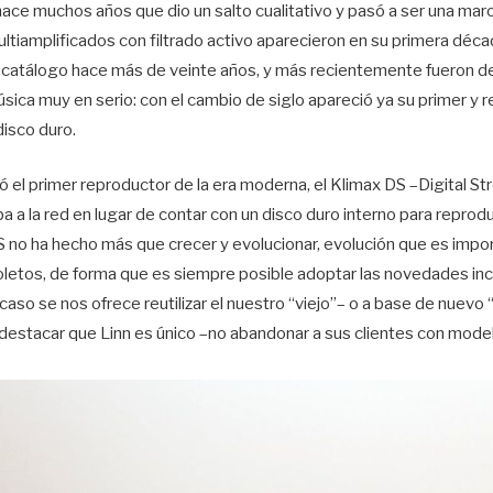
 hace muchos años que dio un salto cualitativo y pasó a ser una ma
ltiamplificados con filtrado activo aparecieron en su primera déca
su catálogo hace más de veinte años, y más recientemente fueron d
úsica muy en serio: con el cambio de siglo apareció ya su primer y 
 disco duro.
 el primer reproductor de la era moderna, el Klimax DS –Digital S
 a la red en lugar de contar con un disco duro interno para reprodu
no ha hecho más que crecer y evolucionar, evolución que es impo
letos, de forma que es siempre posible adoptar las novedades in
caso se nos ofrece reutilizar el nuestro “viejo”– o a base de nuev
 destacar que Linn es único –no abandonar a sus clientes con mode