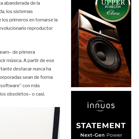
rca abanderada de la
da, los sistemas
e los primeros en tomarse la
revolucionario reproductor
tream– de primera
cir música. A partir de ese
rtante destacar nunca ha
corporadas sean de forma
o “software” con más
los obsoletos– o casi.