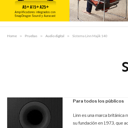
Home
»
Pruebas
»
Audio digital
»
Sistema Linn Majik 140
Para todos los públicos
Linn es una marca británica 
su fundación en 1973, que ac