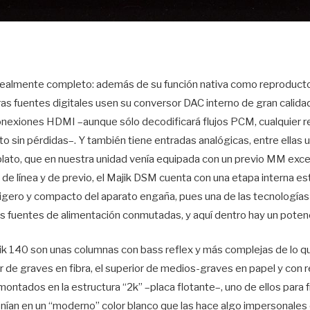
realmente completo: además de su función nativa como reproducto
as fuentes digitales usen su conversor DAC interno de gran calidad
onexiones HDMI –aunque sólo decodificará flujos PCM, cualquier
to sin pérdidas–. Y también tiene entradas analógicas, entre ellas
l plato, que en nuestra unidad venía equipada con un previo MM ex
s de línea y de previo, el Majik DSM cuenta con una etapa interna 
 ligero y compacto del aparato engaña, pues una de las tecnología
as fuentes de alimentación conmutadas, y aquí dentro hay un poten
ajik 140 son unas columnas con bass reflex y más complejas de lo 
ior de graves en fibra, el superior de medios-graves en papel y con 
montados en la estructura “2k” –placa flotante–, uno de ellos para 
nían en un “moderno” color blanco que las hace algo impersonales e