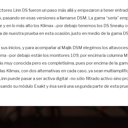
ctores Linn DS fueron un paso más allá y empezaron a tener entrad
o, pasando en esas versiones a llamarse DSM. La gama “seria” empi
e y en lo más alto los Klimax –por debajo tenemos los DS Sneaky o
a de nuestra prueba en esta ocasión, justo en medio de la gama DS
i sus inicios, y para acompañar al Majik DSM elegimos los altavoce
ama –por debajo están los monitores 109, por encima la columna Ma
zás muy conocida pero es completísima, pues por encima de la ga
as Klimax, con dos alternativas en cada caso, ya sean multiamplifi
 Linn puede pasar a ser activa digital –no sólo filtrado activo sino p
usando su módulo Exakt y ésa será una segunda parte de esta pru