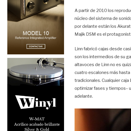
A partir de 2010 los reprodu
núcleo del sistema de sonid
por delante están los Akurat
Majik DSM es el protagonist
Linn fabricó cajas desde cas
son los intermedios de su g
altavoces de Linn no es qui
cuatro escalones más hasta l
tradicionales. Cualquier caja
optimizar fases y tiempos– 
adelante.