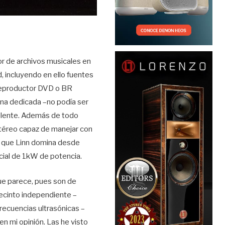
r de archivos musicales en
, incluyendo en ello fuentes
 reproductor DVD o BR
 una dedicada –no podía ser
celente. Además de todo
estéreo capaz de manejar con
s que Linn domina desde
cial de 1kW de potencia.
que parece, pues son de
recinto independiente –
frecuencias ultrasónicas –
n mi opinión. Las he visto