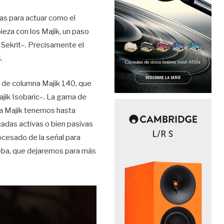
as para actuar como el
eza con los Majik, un paso
 Sekrit–. Precisamente el
.
s de columna Majik 140, que
jik Isobaric–. La gama de
ma Majik tenemos hasta
cadas activas o bien pasivas
rocesado de la señal para
eba, que dejaremos para más