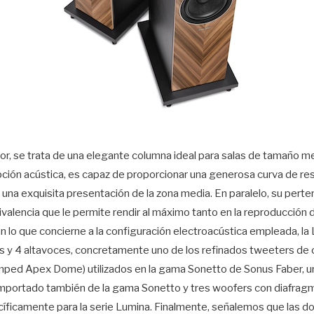
r, se trata de una elegante columna ideal para salas de tamaño m
pción acústica, es capaz de proporcionar una generosa curva de re
una exquisita presentación de la zona media. En paralelo, su pert
ivalencia que le permite rendir al máximo tanto en la reproducció
n lo que concierne a la configuración electroacústica empleada, l
as y 4 altavoces, concretamente uno de los refinados tweeters d
mped Apex Dome) utilizados en la gama Sonetto de Sonus Faber, u
importado también de la gama Sonetto y tres woofers con diafrag
ficamente para la serie Lumina. Finalmente, señalemos que las 