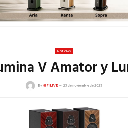
NOTICIAS
umina V Amator y Lu
By
HIFILIVE
23 de noviembre de 2023