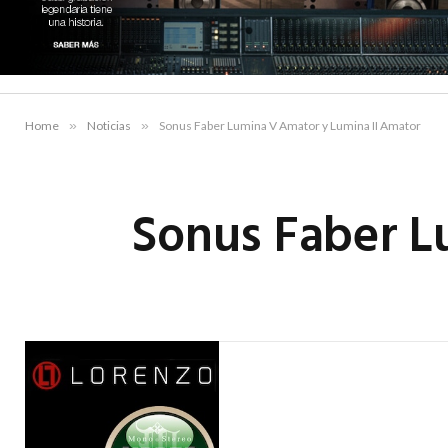
Home
»
Noticias
»
Sonus Faber Lumina V Amator y Lumina II Amator
Sonus Faber L