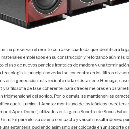
 Lumina preservan el recinto con base cuadrada que identifica a la 
 los materiales empleados en su construcción y reforzando aún más l
o el uso de nuevos paneles frontales de madera y una terminación 
 tecnología, la principal novedad se concentra en los filtros diviso
s en la generación más reciente de la elitista serie Homage, caso d
g”) y la filosofía de fase coherente, para ofrecer mejoras en parámet
n tridimensional del sonido. Por lo demás, se mantienen las caracte
nifica que la Lumina II Amator monta uno de los icónicos tweeter
Damped Apex Dome”) utilizados en la gama Sonetto de Sonus Faber
 mm. En paralelo, su diseño compacto y versátil resulta idóneo para f
obre una estantería, pudiendo asimismo ser colocada en un soporte de