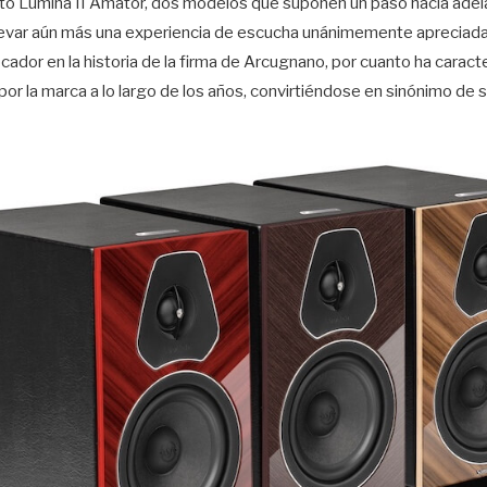
o Lumina II Amator, dos modelos que suponen un paso hacia adela
elevar aún más una experiencia de escucha unánimemente apreciad
ador en la historia de la firma de Arcugnano, por cuanto ha carac
or la marca a lo largo de los años, convirtiéndose en sinónimo de s