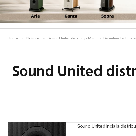
Home
»
Noticias
»
Sound United distribuye Marantz, Definitive Technolog
Sound United distr
Sound United incia la distri