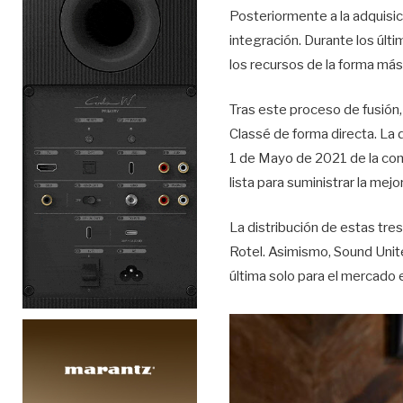
Posteriormente a la adquisic
integración. Durante los úl
los recursos de la forma más
Tras este proceso de fusión,
Classé de forma directa. L
1 de Mayo de 2021 de la com
lista para suministrar la me
La distribución de estas tres
Rotel. Asimismo, Sound Unit
última solo para el mercado 