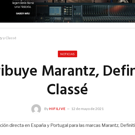
y y Classé
NOTICIAS
ibuye Marantz, Defi
Classé
By
HIFILIVE
12 de mayo de 2021
bución directa en España y Portugal para las marcas Marantz, Defini