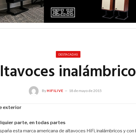
DESTACADAS
ltavoces inalámbrico
By
HIFILIVE
18 de mayo de 2015
e exterior
lquier parte, en todas partes
spaña esta marca americana de altavoces HiFi, inalámbricos y con 