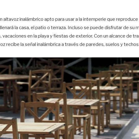
 altavoz inalámbrico apto para usar a la intemperie que reproduce
llenará la casa, el patio o terraza. Incluso se puede disfrutar de su 
 vacaciones en la playa y fiestas de exterior. Con un alcance de t
z recibe la señal inalámbrica a través de paredes, suelos y techos 