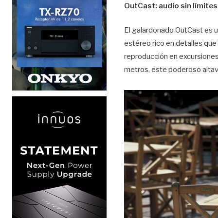
OutCast: audio sin límites
El galardonado OutCast es un
estéreo rico en detalles que 
reproducción en excursiones,
metros, este poderoso altavo