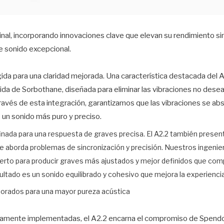
inal, incorporando innovaciones clave que elevan su rendimiento sin 
e sonido excepcional.
ida para una claridad mejorada. Una característica destacada del A
ida de Sorbothane, diseñada para eliminar las vibraciones no desead
 través de esta integración, garantizamos que las vibraciones se ab
un sonido más puro y preciso.
finada para una respuesta de graves precisa.
El A2.2 también present
ue aborda problemas de sincronización y precisión. Nuestros ingenie
rto para producir graves más ajustados y mejor definidos que com
ultado es un sonido equilibrado y cohesivo que mejora la experienci
orados para una mayor pureza acústica
amente implementadas, el A2.2 encarna el compromiso de Spendor