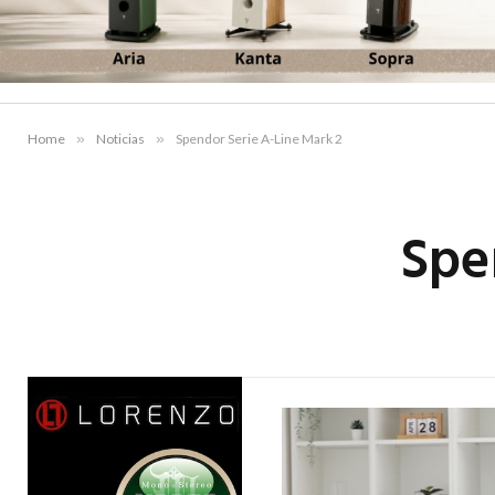
Home
»
Noticias
»
Spendor Serie A-Line Mark 2
Spe