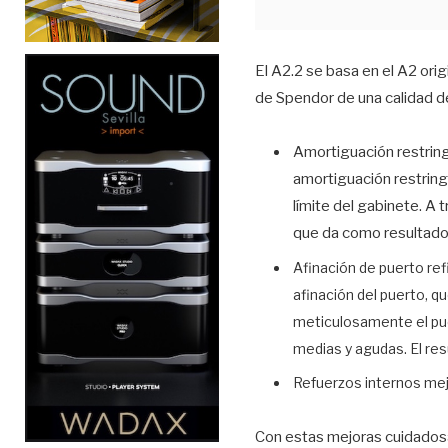
El A2.2 se basa en el A2 orig
de Spendor de una calidad d
Amortiguación restring
amortiguación restring
límite del gabinete. A
que da como resultado 
Afinación de puerto re
afinación del puerto, q
meticulosamente el pue
medias y agudas. El res
Refuerzos internos mej
Con estas mejoras cuidados