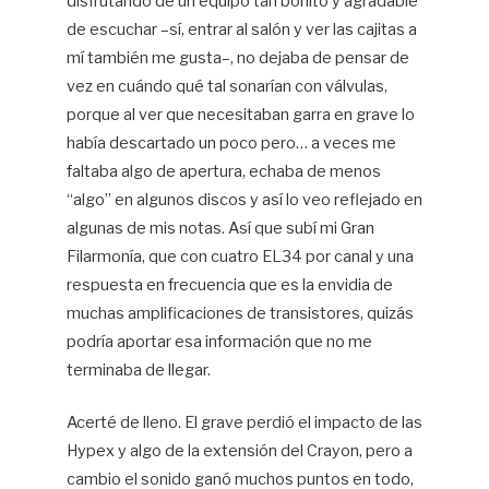
disfrutando de un equipo tan bonito y agradable
de escuchar –sí, entrar al salón y ver las cajitas a
mí también me gusta–, no dejaba de pensar de
vez en cuándo qué tal sonarían con válvulas,
porque al ver que necesitaban garra en grave lo
había descartado un poco pero… a veces me
faltaba algo de apertura, echaba de menos
“algo” en algunos discos y así lo veo reflejado en
algunas de mis notas. Así que subí mi Gran
Filarmonía, que con cuatro EL34 por canal y una
respuesta en frecuencia que es la envidia de
muchas amplificaciones de transistores, quizás
podría aportar esa información que no me
terminaba de llegar.
Acerté de lleno. El grave perdió el impacto de las
Hypex y algo de la extensión del Crayon, pero a
cambio el sonido ganó muchos puntos en todo,