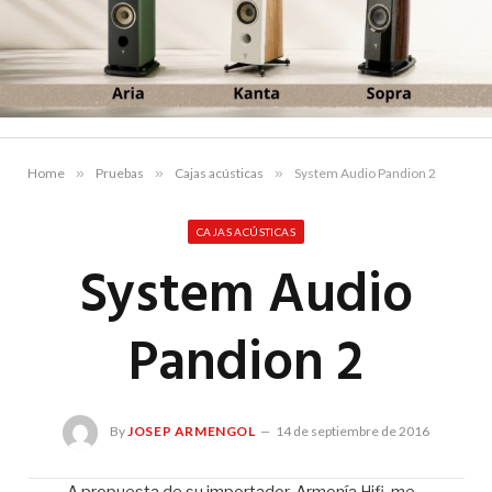
Home
»
Pruebas
»
Cajas acústicas
»
System Audio Pandion 2
CAJAS ACÚSTICAS
System Audio
Pandion 2
By
JOSEP ARMENGOL
14 de septiembre de 2016