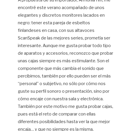
A propuesta de su importador, Armonía Hifi, me
encontré este verano acompañado de unos
Jo
Ar
elegantes y discretos monitores lacados en
negro: tener esta pareja de esbeltos
finlandeses en casa, con sus altavoces
ScanSpeak de las mejores series, prometía ser
interesante. Aunque me gusta probar todo tipo
de aparatos y accesorios, reconozco que probar
unas cajas siempre es más estimulante. Son el
componente que más cambia el sonido que
percibimos, también por ello pueden ser el más
“personal” o subjetivo, no sólo por cómo nos
guste su perfil sonoro o presentación, sino por
cómo encaje con nuestra sala y electrónica.
También por este motivo me gusta probar cajas,
pues está el reto de comparar con ellas
diferentes posibilidades hasta ver la que mejor
encaja… y que no siempre es la misma,