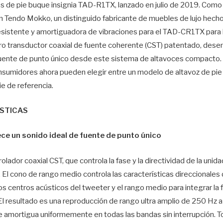
s de pie buque insignia TAD-R1TX, lanzado en julio de 2019. Como 
Tendo Mokko, un distinguido fabricante de muebles de lujo hechos 
resistente y amortiguadora de vibraciones para el TAD-CR1TX para 
ro transductor coaxial de fuente coherente (CST) patentado, des
fuente de punto único desde este sistema de altavoces compacto. C
onsumidores ahora pueden elegir entre un modelo de altavoz de pie
ie de referencia.
ÍSTICAS
ece un sonido ideal de fuente de punto único
lador coaxial CST, que controla la fase y la directividad de la uni
 El cono de rango medio controla las características direccionale
s centros acústicos del tweeter y el rango medio para integrar la f
. El resultado es una reproducción de rango ultra amplio de 250 Hz 
se amortigua uniformemente en todas las bandas sin interrupción. 