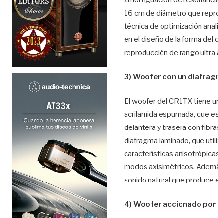
amortiguación de resonancia
16 cm de diámetro que repro
técnica de optimización a
en el diseño de la forma del 
reproducción de rango ultra
3) Woofer con un diafra
El woofer del CR1TX tiene u
acrilamida espumada, que es 
delantera y trasera con fibras
diafragma laminado, que util
características anisotrópicas
modos axisimétricos. Además
sonido natural que produce e
4) Woofer accionado por