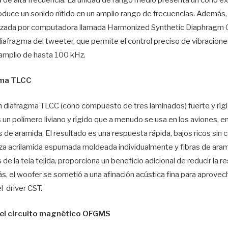
 de alta frecuencia. La unidad de rango medio presenta un cono 
duce un sonido nítido en un amplio rango de frecuencias. Además,
nalizada por computadora llamada Harmonized Synthetic Diaphra
diafragma del tweeter, que permite el control preciso de vibraciones
 amplio de hasta 100 kHz.
gma TLCC
n diafragma TLCC (cono compuesto de tres laminados) fuerte y rígi
un polímero liviano y rígido que a menudo se usa en los aviones, e
 de aramida. El resultado es una respuesta rápida, bajos ricos sin co
iza acrilamida espumada moldeada individualmente y fibras de aram
 de la tela tejida, proporciona un beneficio adicional de reducir la
, el woofer se sometió a una afinación acústica fina para aprovech
l driver CST.
 el circuito magnético OFGMS