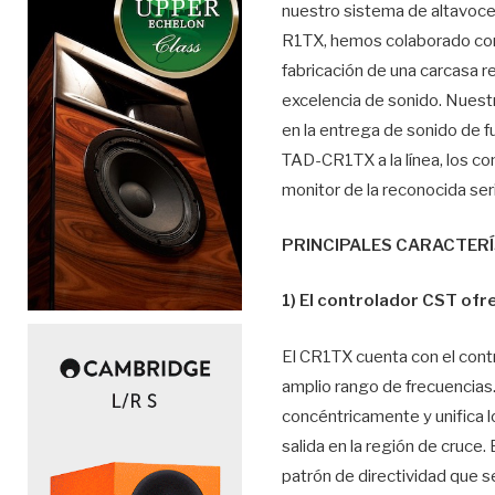
nuestro sistema de altavoce
R1TX, hemos colaborado con 
fabricación de una carcasa 
excelencia de sonido. Nuest
en la entrega de sonido de 
TAD-CR1TX a la línea, los c
monitor de la reconocida ser
PRINCIPALES CARACTER
1) El controlador CST ofr
El CR1TX cuenta con el contro
amplio rango de frecuencias.
concéntricamente y unifica lo
salida en la región de cruce
patrón de directividad que 