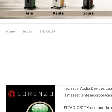
Home
»
Noticias
»
TAD-CR1TX
Technical Audio Devices Lab
la más reciente incorporació
El TAD-CR1TX incorpora la m