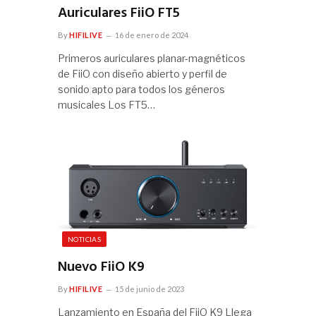
Auriculares FiiO FT5
By
HIFILIVE
16 de enero de 2024
Primeros auriculares planar-magnéticos
de FiiO con diseño abierto y perfil de
sonido apto para todos los géneros
musicales Los FT5…
NOTICIAS
Nuevo FiiO K9
By
HIFILIVE
15 de junio de 2023
Lanzamiento en España del FiiO K9 Llega