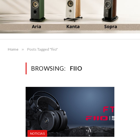
Home
»
Posts Tagged "fiio"
BROWSING:
FIIO
NOTICIAS