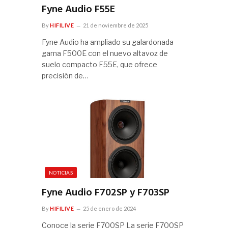
Fyne Audio F55E
By
HIFILIVE
21 de noviembre de 2025
Fyne Audio ha ampliado su galardonada
gama F500E con el nuevo altavoz de
suelo compacto F55E, que ofrece
precisión de…
NOTICIAS
Fyne Audio F702SP y F703SP
By
HIFILIVE
25 de enero de 2024
Conoce la serie F700SP La serie F700SP