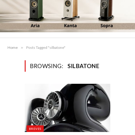
Home
»
Posts Tagged "silbatone"
BROWSING:
SILBATONE
BREVES